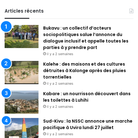
c
h
Articles récents
e
r
Bukavu : un collectif d’acteurs
c
sociopolitiques salue l’annonce du
h
dialogue inclusif et appelle toutes les
e
parties à y prendre part
r
il y a 2 semaines
:
Kalehe : des maisons et des cultures
détruites à Kalonge après des pluies
torrentielles
il y a 2 semaines
Kabare : un nourrisson découvert dans
les toilettes à Luhihi
il y a 2 semaines
Sud-Kivu : la NSSC annonce une marche
pacifique à Uvira lundi 27 juillet
il y a 2 semaines