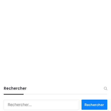
Rechercher
R
e