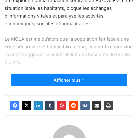
été exploitée par la rédaction centrale de Bukavu FM, cette
situation isole les habitants, bloque les échanges
d’informations vitales et paralyse les activités
économiques, sociales et humanitaires.
Le MCLA estime qu’alors que la population fait face à une
crise sécuritaire et humanitaire aiguë, couper la connexion
revient à aggraver la vulnérabilité des habitants de la ville
d’Uvira.
Cette structure citoyenne rappelle que l’accès à un réseau
Afficher plus
stable et fiable relève d’un droit fondamental.
Face à cette situation, le Mouvement citoyen MCLA-RDC
condamne cette perturbation qui pénalise injustement les
habitants d’Uvira et entrave leur vie quotidienne, et invite
les opérateurs de télécommunication et les autorités
compétentes à assumer leurs responsabilités en