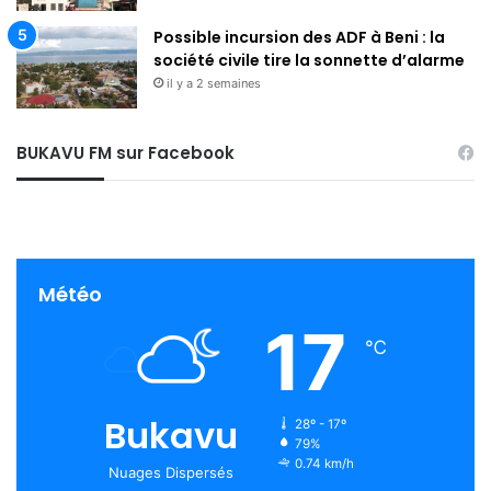
Possible incursion des ADF à Beni : la
société civile tire la sonnette d’alarme
il y a 2 semaines
BUKAVU FM sur Facebook
Météo
17
℃
Bukavu
28º - 17º
79%
0.74 km/h
Nuages Dispersés