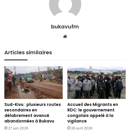
rétablissant un service de qualité, de manière immédiate
et durable.
Il invite ainsi les autorités à faire un suivi face au vol total
bukavufm
des forfaits qui expirent sans être utilisés en cas de
We
perturbation de réseau et demande leur remboursement à
bsi
chaque fois qu’il y a perturbation.
te
Articles similaires
Bonheur Safari
Sud-Kivu : plusieurs routes
Accueil des Migrants en
secondaires en
RDC: le gouvernement
délabrement avancé
congolais appelé à la
abandonnées à Bukavu
vigilance
27 juin 2026
26 avril 2026