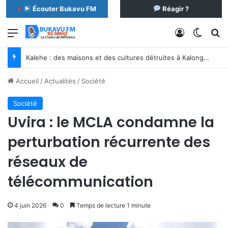
Écouter Bukavu FM
Réagir ?
Menu
Connexion
Switch
R
Kalehe : des maisons et des cultures détruites à Kalonge après des pluies torrentielles
Accueil
/
Actualités
/
Société
Société
Uvira : le MCLA condamne la
perturbation récurrente des
réseaux de
télécommunication
4 juin 2026
0
Temps de lecture 1 minute