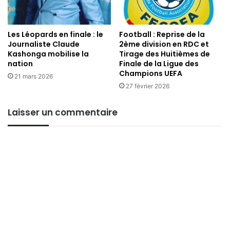
Ici au pays , la treizieme journée de la linafoot dans sa
phase des payoffs s’est poursuivie, ce Mardi 17 juin dans
deux states.
Les Léopards en finale : le
Football : Reprise de la
Journaliste Claude
2ème division en RDC et
Kashonga mobilise la
Tirage des Huitièmes de
Au stade tp mazembe, Maniema Union et Aigles du Congo
nation
Finale de la Ligue des
se sont neutralisées sur le score de un but partout et en
Champions UEFA
21 mars 2026
deuxième rencontre, le tp Mazembe a battu le CS Don
27 février 2026
Bosco sur le score de trots buts à zero .
Laisser un commentaire
Au stade Kibassa Maliba, Le FC Saint Eloi Lupopo a été
tenu en échec par Céleste sur le score de un but partout.
Prince OMBENI
Partager :
Facebook
X