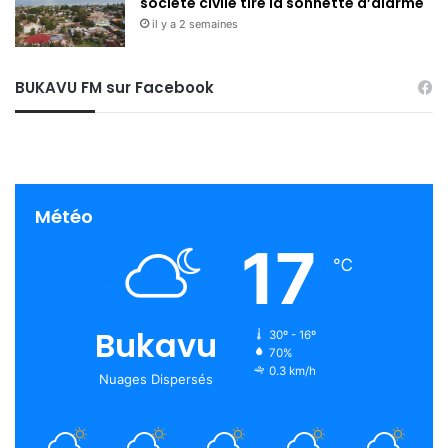
société civile tire la sonnette d’alarme
il y a 2 semaines
BUKAVU FM sur Facebook
Météo
17
℃
Bukavu
30º - 16º
70%
0.3 km/h
Nuages Dispersés