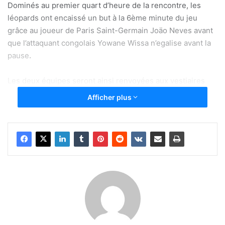
Dominés au premier quart d’heure de la rencontre, les
léopards ont encaissé un but à la 6ème minute du jeu
grâce au joueur de Paris Saint-Germain Joäo Neves avant
que l’attaquant congolais Yowane Wissa n’egalise avant la
pause
.
Les deux équipes seront ainsi renvoyées aux vestiaires
sur ce score de parité de un but.
Afficher plus
Au retour des vestiaires, les congolais prennent un peu le
dessus sur les Portugais emmenés par Chistiano Ronaldo.
Pourtant dominateur avec 75 % de procession, les
Portugais n’ont pas réussi à alourdir la marque. Même
chose pour les congolais malgré plusieurs occasions
ratées de parts et d’autres.
Dans les rues de Bukavu, c’était une joie immense, fierté