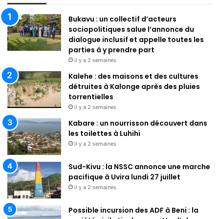
r
Bukavu : un collectif d’acteurs
c
sociopolitiques salue l’annonce du
h
dialogue inclusif et appelle toutes les
e
parties à y prendre part
r
il y a 2 semaines
:
Kalehe : des maisons et des cultures
détruites à Kalonge après des pluies
torrentielles
il y a 2 semaines
Kabare : un nourrisson découvert dans
les toilettes à Luhihi
il y a 2 semaines
Sud-Kivu : la NSSC annonce une marche
pacifique à Uvira lundi 27 juillet
il y a 2 semaines
Possible incursion des ADF à Beni : la