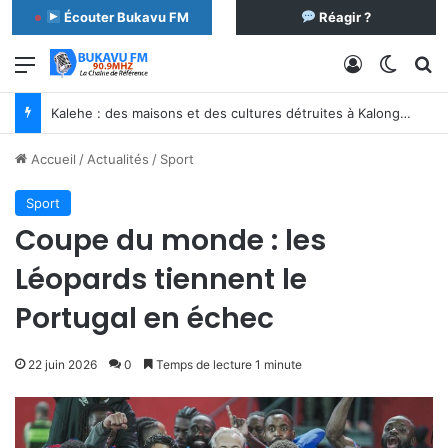
Écouter Bukavu FM
Réagir ?
Menu
Connexion
Switch
R
Kalehe : des maisons et des cultures détruites à Kalonge après des pluies torrentielles
Accueil
/
Actualités
/
Sport
Sport
Coupe du monde : les
Léopards tiennent le
Portugal en échec
22 juin 2026
0
Temps de lecture 1 minute