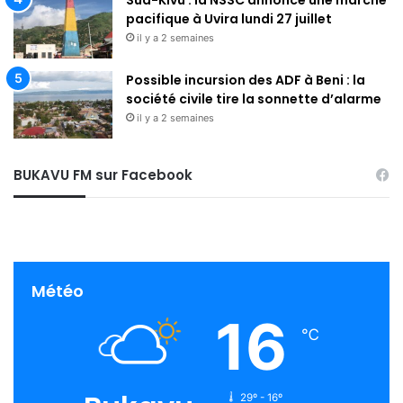
Sud-Kivu : la NSSC annonce une marche
pacifique à Uvira lundi 27 juillet
il y a 2 semaines
Possible incursion des ADF à Beni : la
société civile tire la sonnette d’alarme
il y a 2 semaines
BUKAVU FM sur Facebook
Météo
16
℃
29º - 16º