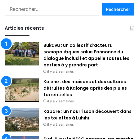
R
e
c
h
Articles récents
e
r
Bukavu : un collectif d’acteurs
c
sociopolitiques salue l’annonce du
h
dialogue inclusif et appelle toutes les
e
parties à y prendre part
r
il y a 2 semaines
:
Kalehe : des maisons et des cultures
détruites à Kalonge après des pluies
torrentielles
il y a 2 semaines
Kabare : un nourrisson découvert dans
les toilettes à Luhihi
il y a 2 semaines